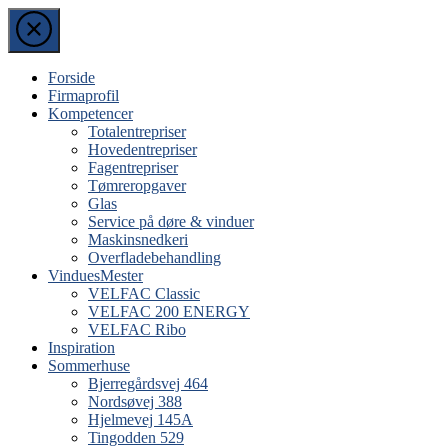
Skip
to
the
content
Forside
Firmaprofil
Kompetencer
Totalentrepriser
Hovedentrepriser
Fagentrepriser
Tømreropgaver
Glas
Service på døre & vinduer
Maskinsnedkeri
Overfladebehandling
VinduesMester
VELFAC Classic
VELFAC 200 ENERGY
VELFAC Ribo
Inspiration
Sommerhuse
Bjerregårdsvej 464
Nordsøvej 388
Hjelmevej 145A
Tingodden 529